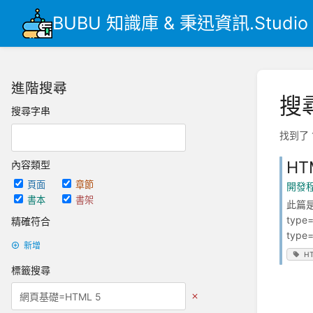
BUBU 知識庫 & 秉迅資訊.Studio
進階搜尋
搜
搜尋字串
找到了 
HT
內容類型
頁面
章節
開發
書本
書架
此篇是在
type=
精確符合
type="
新增
H
標籤搜尋