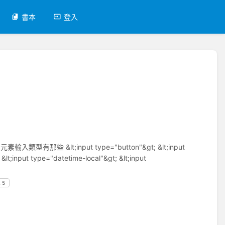
書本
登入
有那些 &lt;input type="button"&gt; &lt;input
&lt;input type="datetime-local"&gt; &lt;input
 5