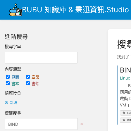
BUBU 知識庫 & 秉迅資訊.Studio
進階搜尋
搜
搜尋字串
找到了 
BI
內容類型
頁面
章節
Linu
書本
書架
BUB
應用的
精確符合
啟動 
新增
VM 」
標籤搜尋
De
BI