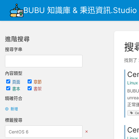
BUBU 知識庫 & 秉迅資訊.Studio
進階搜尋
搜
搜尋字串
找到了 
Ce
內容類型
頁面
章節
Linu
書本
書架
BUB
unr
精確符合
正常運 
新增
Ce
標籤搜尋
Ce
Linu