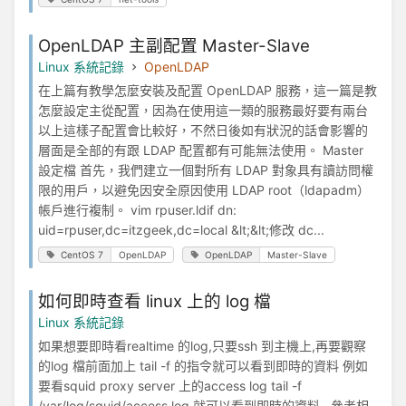
OpenLDAP 主副配置 Master-Slave
Linux 系統記錄
OpenLDAP
在上篇有教學怎麼安裝及配置 OpenLDAP 服務，這一篇是教
怎麼設定主從配置，因為在使用這一類的服務最好要有兩台
以上這樣子配置會比較好，不然日後如有狀況的話會影響的
層面是全部的有跟 LDAP 配置都有可能無法使用。 Master
設定檔 首先，我們建立一個對所有 LDAP 對象具有讀訪問權
限的用戶，以避免因安全原因使用 LDAP root（ldapadm）
帳戶進行複制。 vim rpuser.ldif dn:
uid=rpuser,dc=itzgeek,dc=local &lt;&lt;修改 dc...
CentOS 7
OpenLDAP
OpenLDAP
Master-Slave
如何即時查看 linux 上的 log 檔
Linux 系統記錄
如果想要即時看realtime 的log,只要ssh 到主機上,再要觀察
的log 檔前面加上 tail -f 的指令就可以看到即時的資料 例如
要看squid proxy server 上的access log tail -f
/var/log/squid/access.log 就可以看到即時的資料 參考相