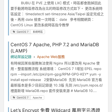
BUBU 在 PVE 上使用 LXC 模式，時區都會跑掉因此
要手動將時區修改為台北的時區修改方式如下。 更改系統時
區設定： timedatectl set-timezone Asia/Taipei 設定完成之
後，再用 date 檢查一次時區： date 參考相關網頁：
CentOS Linux 更改系統時區指令教學
CentOS 7
系統時區
CentOS 7 Apache, PHP 7.2 and MariaDB
(LAMP)
網站架設記錄
Apache Web服務
有時候因某些服務無法使用 Nginx 所以要改用 Apache 使
用，整套服務流程 系統環境： CentOS 7 1增加 EPEL repo
rpm --import /etc/pki/rpm-gpg/RPM-GPG-KEY* yum -y
install epel-release 2安裝MariaDB 先到 MariaDB 官方看
最新版本是多少目前記錄是 10.3版 先到 /etc/yum.repos.d/
裡面新增 MariaDB.repo 套件安裝來源 # MariaDB 10....
CentOS 7
Apache
Let’s Encrypt 免費 Wildcard 萬用字元憑證