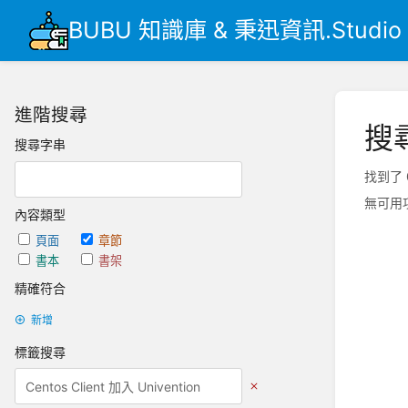
BUBU 知識庫 & 秉迅資訊.Studio
進階搜尋
搜
搜尋字串
找到了 
無可用
內容類型
頁面
章節
書本
書架
精確符合
新增
標籤搜尋