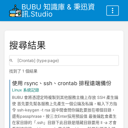
BUBU 知識庫 & 秉迅資
訊.Studio
搜尋結果
找到了 1 個結果
使用 rsync、ssh、crontab 排程遠端備份
Linux 系統記錄
BUBU 會將憑證定時複製到其他服務主機上存放 SSH 產生鑰
使 首先要先幫各服務上先產生一個公鑰及私鑰，輸入下方指
令 ssh-keygen -t rsa 這中間會問你鑰匙要放在哪個目錄，
還有passphrase，按三次Enter採用預設值 最後鑰匙會產生
在家目錄的「.ssh」目錄下此目錄是隱藏目錄要用 ll -a 才會