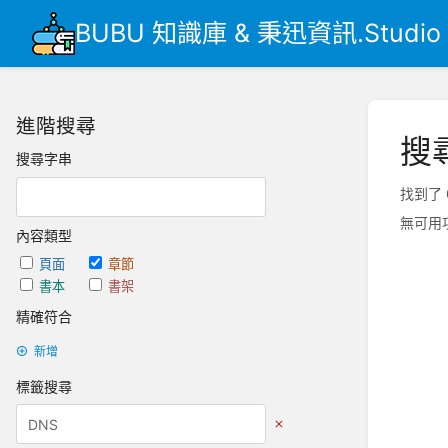
BUBU 知識庫 & 秉迅資訊.Studio
進階搜尋
搜
搜尋字串
找到了 
無可用
內容類型
頁面
章節
書本
書架
精確符合
新增
標籤搜尋