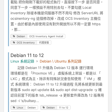
載點 把你剛剛下載好的程式執行，直接按下一步 是否同意，
同意下一步 一樣預設不用特別去勾，不要勾選 Local
inventory 除禔本機是伺服器不然不用勾 修改 ServerURL 將
ocsinentory-ng 這個修改掉，改成 OCS Inventory 主機位
置，由於都是內部使用沒有對外開放所以不用一定要 https
，那...
Debian
OCS Inventory Agent Install
OCS Inventory
代理安裝
Debian 11 to 12
Linux 系統記錄
Debian \ Ubuntu 系列記錄
記錄 Debian 11 升級為 Debian 12 版本 運行環境
環境都是在 「Proxmox VE 」 虛擬系統上架設，都是以 「
LXC 」模式為主，除非有特殊狀況會告知使用 「 VM 」 模
式 系統環境： Debian 11 to 12 升級過程 先將系統更新到最
新版本 sudo apt update && sudo apt dist-upgrade -y 確
認目前當下的版本 lsb_release -a 更新套件庫改為 12 版專用
sed -i 's/bullsey...
Linux
Debian
Debian
11 to 12