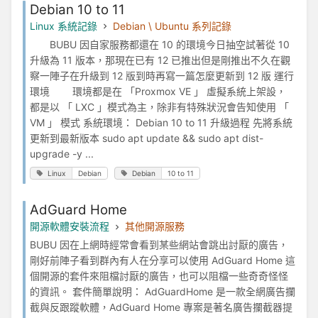
Debian 10 to 11
Linux 系統記錄
Debian \ Ubuntu 系列記錄
BUBU 因自家服務都還在 10 的環境今日抽空試著從 10
升級為 11 版本，那現在已有 12 已推出但是剛推出不久在觀
察一陣子在升級到 12 版到時再寫一篇怎麼更新到 12 版 運行
環境 環境都是在 「Proxmox VE 」 虛擬系統上架設，
都是以 「 LXC 」模式為主，除非有特殊狀況會告知使用 「
VM 」 模式 系統環境： Debian 10 to 11 升級過程 先將系統
更新到最新版本 sudo apt update && sudo apt dist-
upgrade -y ...
Linux
Debian
Debian
10 to 11
AdGuard Home
開源軟體安裝流程
其他開源服務
BUBU 因在上網時經常會看到某些網站會跳出討厭的廣告，
剛好前陣子看到群內有人在分享可以使用 AdGuard Home 這
個開源的套件來阻檔討厭的廣告，也可以阻檔一些奇奇怪怪
的資訊。 套件簡單說明： AdGuardHome 是一款全網廣告攔
截與反跟蹤軟體，AdGuard Home 專案是著名廣告攔截器提