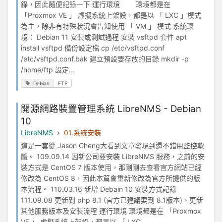
錄，因此隨便記錄一下 運行環境 環境都是在
「Proxmox VE 」 虛擬系統上架設，都是以 「 LXC 」模式
為主，除非有特殊狀況會告知使用 「 VM 」 模式 系統環
境： Debian 11 安裝或測試過程 安裝 vsftpd 套件 apt
install vsftpd 備份設定檔 cp /etc/vsftpd.conf
/etc/vsftpd.conf.bak 建立預設要存放的目錄 mkdir -p
/home/ftp 設定...
Debian
FTP
開源網路裝置管理系統 LibreNMS - Debian
10
LibreNMS
01.系統安裝
這是一套從 Jason Cheng大看到文章發現到還不錯用監控軟
體。 109.09.14 因新公司要安裝 LibreNMS 服務，之前的安
裝方式是 CentOS 7 版本使用，那剛剛去查看官方網站已經
修改為 CentOS 8，因此本篇會重新修改為官方所提供的版
本流程。 110.03.16 新增 Debain 10 安裝方式記錄
111.09.08 更新到 php 8.1 (官方已建議要到 8.1版本)、更新
其他服務版本及安裝流程 運行環境 環境都是在 「Proxmox
VE 」 虛擬系統上架設，都是以 「 LXC...