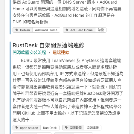
供商 AdGuard 開源的一個 DNS Server 版本。AdGuard
Home 可以將廣告與追蹤相關的域名遮蔽，同時你不再需要
安裝任何客戶端軟體。AdGuard Home 的工作原理是在
DNS 的域名解析過...
Debian
AdGuard Home
AdGuard Home
架設
RustDesk 自架開源遠端連線
開源軟體安裝流程
遠端連線
BUBU 最常使用 TeamViewer 及 AnyDesk 這兩套遠端
系統，但都只是臨時要協助幫朋友或者客人問題處理排除
用，也有使用內部網部用 IP 方式來連線，但是最近不知道為
什麼一直失效無法連線到內部某幾個台設備或者要幫朋友查
看時都會跳出需要收費或者只讓您連一下下就斷線，剛好前
陣子社群節省哥說最近有一套遠端連線RustDesk剛好開源了
也有提供伺服器版本可以自己架設在內部使用，但開發這一
套作者是大陸一位神人編寫出了來這位神人也把程式碼都公
開到 GitHub 上面不用太擔心，以下記錄是怎麼架設及設定
這大約十...
open source
RustDesk
開源軟體
遠端連線