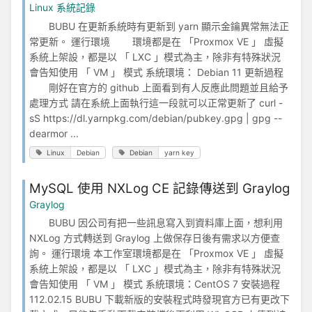
Linux 系統記錄
BUBU 在更新系統時有更新到 yarn 顯示金鑰異常無法正
常更新。 運行環境 環境都是在 「Proxmox VE 」 虛擬
系統上架設，都是以 「 LXC 」模式為主，除非有特殊狀況
會告知使用 「 VM 」 模式 系統環境： Debian 11 更新過程
剛好在官方的 github 上面看到有人反應此問題並且給予
處理方式 請在系統上面執行這一段就可以正常更新了 curl -
sS https://dl.yarnpkg.com/debian/pubkey.gpg | gpg --
dearmor ...
Linux
Debian
Debian
yarn key
MySQL 使用 NXLog CE 記錄傳送到 Graylog
Graylog
BUBU 因公司有把一些訊息寫入到資料庫上面，想利用
NXLog 方式轉送到 Graylog 上做保存日後有需求以方便查
詢。 運行環境 本工作室環境都是在 「Proxmox VE 」 虛擬
系統上架設，都是以 「 LXC 」模式為主，除非有特殊狀況
會告知使用 「 VM 」 模式 系統環境：CentOS 7 安裝過程
112.02.15 BUBU 下載新版的安裝程式時發現官方已有更改下