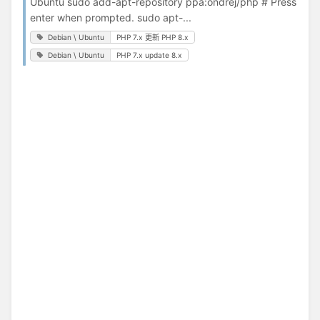
Ubuntu sudo add-apt-repository ppa:ondrej/php # Press
enter when prompted. sudo apt-...
Debian \ Ubuntu
PHP 7.x 更新 PHP 8.x
Debian \ Ubuntu
PHP 7.x update 8.x