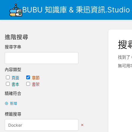
BUBU 知識庫 & 秉迅資訊.Studio
進階搜尋
搜
搜尋字串
找到了 
無可用
內容類型
頁面
章節
書本
書架
精確符合
新增
標籤搜尋