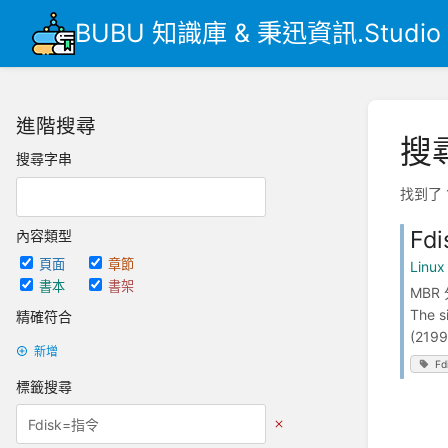
BUBU 知識庫 & 秉迅資訊.Studio
進階搜尋
搜
搜尋字串
找到了 
Fd
內容類型
頁面
章節
Linu
書本
書架
MBR 
The s
精確符合
(2199
新增
Fd
標籤搜尋