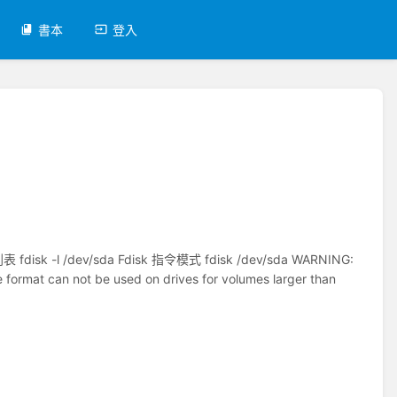
書本
登入
k -l /dev/sda Fdisk 指令模式 fdisk /dev/sda WARNING:
e format can not be used on drives for volumes larger than