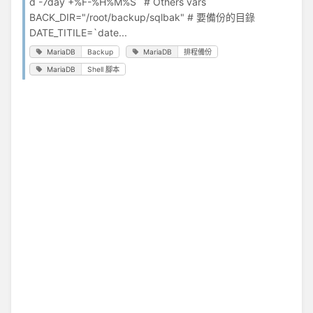
d -7day +%F-%H%M%S` # Others vars
BACK_DIR="/root/backup/sqlbak" # 要備份的目錄
DATE_TITILE=`date...
MariaDB
Backup
MariaDB
排程備份
MariaDB
Shell 腳本