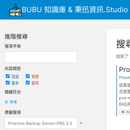
BUBU 知識庫 & 秉迅資訊.Studio
進階搜尋
搜
搜尋字串
找到了 
Pr
內容類型
頁面
章節
Prox
書本
書架
這套是
式是整
精確符合
pve
新增
料佔用
標籤搜尋
Pr