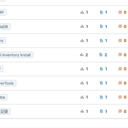
1
1
0
MP
1
1
0
iaDB
1
1
0
nx
2
2
0
 Inventory Install
1
1
0
P
1
1
0
erTools
1
1
0
mba
1
1
0
令記錄