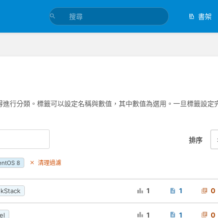
書架
得進行分類。標籤可以設定名稱與數值，其中數值為選用。一旦標籤設定
排序
entOS 8
清理過濾
1
1
0
kStack
1
1
0
el