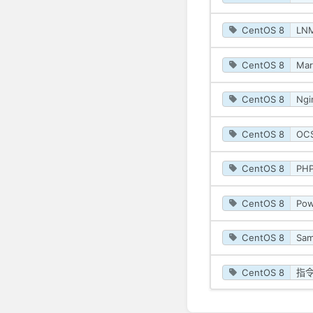
CentOS 8
LN
CentOS 8
Mar
CentOS 8
Ngi
CentOS 8
OCS
CentOS 8
PH
CentOS 8
Pow
CentOS 8
Sa
CentOS 8
指