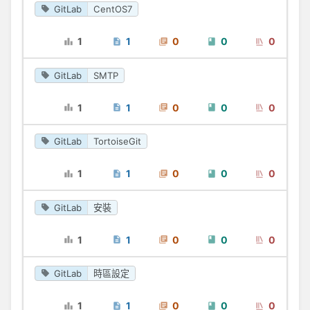
GitLab
CentOS7
1
1
0
0
0
GitLab
SMTP
1
1
0
0
0
GitLab
TortoiseGit
1
1
0
0
0
GitLab
安裝
1
1
0
0
0
GitLab
時區設定
1
1
0
0
0