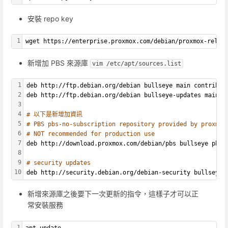
安裝 repo key
1
wget https://enterprise.proxmox.com/debian/proxmox-relea
新增加 PBS 來源庫
vim /etc/apt/sources.list
1
deb http://ftp.debian.org/debian bullseye main contrib
2
deb http://ftp.debian.org/debian bullseye-updates main c
3
4
# 以下是新增加資訊
5
# PBS pbs-no-subscription repository provided by proxmox
6
# NOT recommended for production use
7
deb http://download.proxmox.com/debian/pbs bullseye pbs-
8
9
# security updates
10
deb http://security.debian.org/debian-security bullseye-
新增來源庫之後要下一次更新的指令，這樣子才可以正
常安裝服務
1
apt update