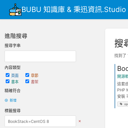
BUBU 知識庫 & 秉迅資訊.Studio
進階搜尋
搜
搜尋字串
找到了 
Bo
內容類型
頁面
章節
開源
書本
書架
這套由
PHP
精確符合
安裝 可
新增
op
標籤搜尋