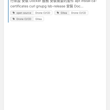
行架設 安裝 Docker 服務 安裝需要的套件 apt install ca-
certificates curl gnupg lsb-release 安裝 Doc...
open source
Drone CI/CD
Gitea
Drone CI/CD
Drone CI/CD
Gitea