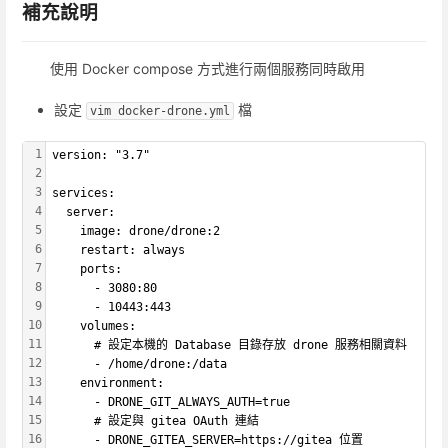
補充說明
使用 Docker compose 方式進行兩個服務同時啟用
設定
檔
vim docker-drone.yml
1
version: "3.7"
2
3
services:
4
  server:
5
    image: drone/drone:2
6
    restart: always
7
    ports:
8
      - 3080:80
9
      - 10443:443
10
    volumes:
11
      # 設定本機的 Database 目錄存放 drone 服務相關資料
12
      - /home/drone:/data
13
    environment:
14
      - DRONE_GIT_ALWAYS_AUTH=true
15
      # 設定與 gitea OAuth 連結
16
      - DRONE_GITEA_SERVER=https://gitea 位置