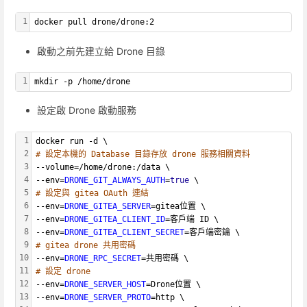
1
docker pull drone/drone:2
啟動之前先建立給 Drone 目錄
1
mkdir -p /home/drone
設定啟 Drone 啟動服務
1
docker run -d \
2
# 設定本機的 Database 目錄存放 drone 服務相關資料
3
--volume=/home/drone:/data \
4
--env=
DRONE_GIT_ALWAYS_AUTH
=
true
 \
5
# 設定與 gitea OAuth 連結
6
--env=
DRONE_GITEA_SERVER
=gitea位置 \
7
--env=
DRONE_GITEA_CLIENT_ID
=客戶端 ID \
8
--env=
DRONE_GITEA_CLIENT_SECRET
=客戶端密鑰 \
9
# gitea drone 共用密碼
10
--env=
DRONE_RPC_SECRET
=共用密碼 \
11
# 設定 drone
12
--env=
DRONE_SERVER_HOST
=Drone位置 \
13
--env=
DRONE_SERVER_PROTO
=http \