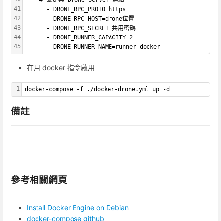
41
      - DRONE_RPC_PROTO=https
42
      - DRONE_RPC_HOST=drone位置
43
      - DRONE_RPC_SECRET=共用密碼
44
      - DRONE_RUNNER_CAPACITY=2
45
      - DRONE_RUNNER_NAME=runner-docker
在用 docker 指令啟用
1
docker-compose -f ./docker-drone.yml up -d
備註
參考相關網頁
Install Docker Engine on Debian
docker-compose github