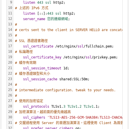
9
listen
443 ssl
 http2;
10
# 上述的 IPv6 方式
11
listen
 [::]:
443 ssl
 http2;
12
server_name
您的連線網域
;
13
#
14
# certs sent to the client in SERVER HELLO are concatena
15
#
16
# SSL 憑證證書路徑
17
ssl_certificate
 /etc/nginx/
ssl
/fullchain.pem;
18
# 私鑰路徑
19
ssl_certificate_key
 /etc/nginx/
ssl
/privkey.pem;
20
# 緩存有效期
21
ssl_session_timeout
 1d;
22
# 緩存憑證類型和大小
23
ssl_session_cache
 shared:SSL:50m;
24
#
25
# intermediate configuration. tweak to your needs.
26
#
27
# 使用的加密協定
28
ssl_protocols
 TLSv1.
3 TLSv1
.
2 TLSv1
.1;
29
# 加密演算法，越前面的優先級越高
30
ssl_ciphers
'TLS13-AES-256-GCM-SHA384:TLS13-CHACHA20
31
# 交握過程使用 Server 的首選加演算法，這裡使用 Client 為首選
32
ssl_prefer_server_ciphers
 on;