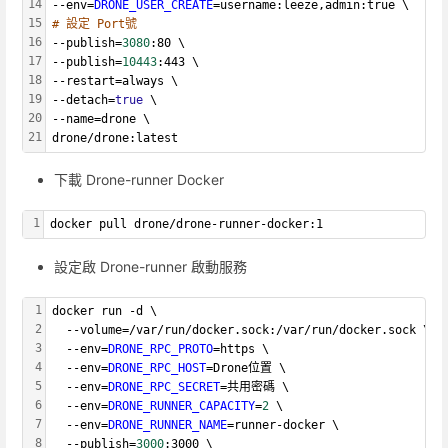
14
--env=
DRONE_USER_CREATE
=username:leeze,admin:true \
15
# 設定 Port號
16
--publish=
3080
:80 \
17
--publish=
10443
:443 \
18
--restart=always \
19
--detach=
true
 \
20
--name=drone \
21
drone/drone:latest
下載 Drone-runner Docker
1
docker pull drone/drone-runner-docker:1
設定啟 Drone-runner 啟動服務
1
docker run -d \
2
  --volume=/var/run/docker.sock:/var/run/docker.sock \
3
  --env=
DRONE_RPC_PROTO
=https \
4
  --env=
DRONE_RPC_HOST
=Drone位置 \
5
  --env=
DRONE_RPC_SECRET
=共用密碼 \
6
  --env=
DRONE_RUNNER_CAPACITY
=
2
 \
7
  --env=
DRONE_RUNNER_NAME
=runner-docker \
8
  --publish=
3000
:3000 \