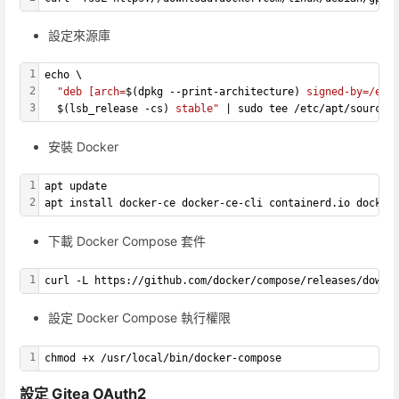
設定來源庫
1
echo \
2
"deb [arch=
$(dpkg --print-architecture)
 signed-by=/etc
3
$(lsb_release -cs)
 stable"
 | sudo tee /etc/apt/sources
安裝 Docker
1
apt update
2
apt install docker-ce docker-ce-cli containerd.io docker
下載 Docker Compose 套件
1
curl -L https://github.com/docker/compose/releases/downl
設定 Docker Compose 執行權限
1
chmod +x /usr/local/bin/docker-compose
設定 Gitea OAuth2