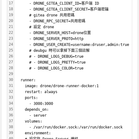
17
      - DRONE_GITEA_CLIENT_ID=客戶端 ID
18
      - DRONE_GITEA_CLIENT_SECRET=客戶端密鑰
19
      # gitea drone 共用密碼
20
      - DRONE_RPC_SECRET=共用密碼
21
      # 設定 drone
22
      - DRONE_SERVER_HOST=drone位置
23
      - DRONE_SERVER_PROTO=http
24
      - DRONE_USER_CREATE=username:druser,admin:true
25
      # deubgu 時可以拿掉下面三個註解
26
      # - DRONE_LOGS_DEBUG=true
27
      # - DRONE_LOGS_PRETTY=true
28
      # - DRONE_LOGS_COLOR=true
29
30
  runner:
31
    image: drone/drone-runner-docker:1
32
    restart: always
33
    ports:
34
      - 3000:3000
35
    depends_on:
36
      - server
37
    volumes:
38
      - /var/run/docker.sock:/var/run/docker.sock
39
    environment:
40
    # 設定與 Drone Server 連結