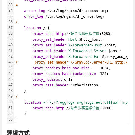
33
#
34
access_log
 /var/log/nginx/dr_access.log;
35
error_log
 /var/log/nginx/dr_error.log;
36
#
37
location
 / {
38
proxy_pass
http
://
站位服務連線位置
:3080;
39
proxy_set_header
Host 
$http_host;
40
proxy_set_header
X-Forwarded-Host
 $host;
41
proxy_set_header
X-Forwarded-Server
 $host;
42
proxy_set_header
X-Forwarded-For
 $proxy_add_x_fo
43
#        proxy_set_header X-Graylog-Server-URL http://$s
44
proxy_headers_hash_max_size
     1024;
45
proxy_headers_hash_bucket_size
  128;
46
proxy_redirect
 off;
47
proxy_pass_header
 Authorization;
48
    }
49
#
50
location
~
* 
\
.
(?
:
ogg|ogv|svg|svgz|eot|otf|woff|mp4|t
51
proxy_pass
http
://
站台服務連線位置
:3080;
52
    }
53
}
連線方式