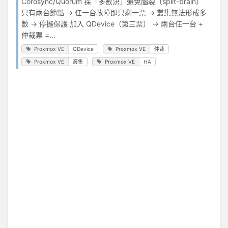
Corosync/Quorum 採「多數決」避免腦裂（split-brain）
只有兩台節點 → 任一台故障即只剩一票 → 叢集無法形成多
數 → 停擺保護 加入 QDevice（第三票） → 兩台任一台 +
仲裁票 =...
Proxmox VE
QDevice
Proxmox VE
仲裁
Proxmox VE
叢集
Proxmox VE
HA