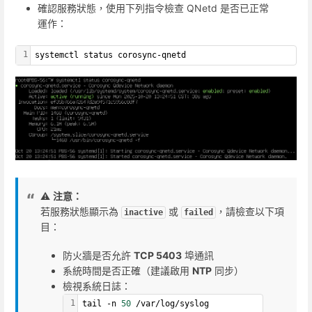
確認服務狀態，使用下列指令檢查 QNetd 是否已正常
運作：
1
systemctl status corosync-qnetd
⚠️
注意：
若服務狀態顯示為
或
，請檢查以下項
inactive
failed
目：
防火牆是否允許
TCP 5403
埠通訊
系統時間是否正確（建議啟用
NTP
同步）
檢視系統日誌：
1
tail -n 
50
 /var/log/syslog