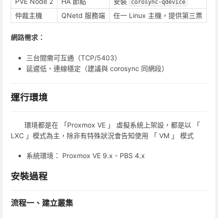
PVE Node 2
HA 節點
安裝
corosync-qdevice
仲裁主機
QNetd 服務端
任一 Linux 主機，提供第三票
網路需求：
三台間需可互通（TCP/5403）
延遲低、連線穩定（建議與 corosync 同網段）
運行環境
環境都是在 「Proxmox VE 」 虛擬系統上架設，都是以 「
LXC 」模式為主，除非有特殊狀況會告知使用 「 VM 」 模式
系統環境： Proxmox VE 9.x、PBS 4.x
安裝過程
流程一、建立叢集