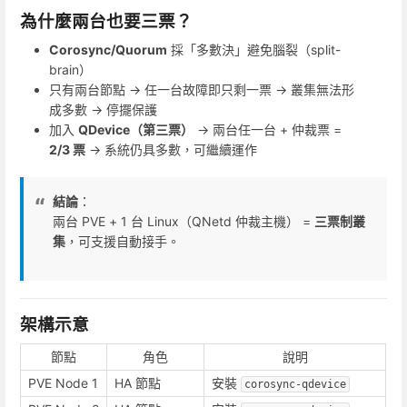
為什麼兩台也要三票？
Corosync/Quorum
採「多數決」避免腦裂（split-
brain）
只有兩台節點 → 任一台故障即只剩一票 → 叢集無法形
成多數 → 停擺保護
加入
QDevice（第三票）
→ 兩台任一台 + 仲裁票 =
2/3 票
→ 系統仍具多數，可繼續運作
結論
：
兩台 PVE + 1 台 Linux（QNetd 仲裁主機） =
三票制叢
集
，可支援自動接手。
架構示意
節點
角色
說明
PVE Node 1
HA 節點
安裝
corosync-qdevice