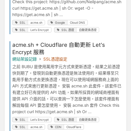
Check this project: https://github.com/Neilpang/acme.sh
curl https://get.acme.sh | sh Or: wget -O -
https://get.acme.sh | sh ...
SSL
acme.sh
Google
Cloud DNS
SSL
Let’s Encrypt
SSL 憑證
自動更換憑證
acme.sh + Cloudflare 自動更新 Let's
Encrypt 服務
網站架設記錄
SSL憑證設定
之前 BUBU 是使用萬用字元方式來更新憑證，結果之前憑證
快到期了，發現到自動更換憑證是無法使用的，結果導至只
能用手動方式去更換憑證，現在可以使用域網服務商上面的
API 方式來進行更新憑證。 安裝 acme.sh 此套件，該套件已
有建立好已有提供的 API 功能，如果所採買的網域商裡面有
提供 API 介面的話，可以查詢一下怎麼使用，該套件裡面有
解說每個 API 要怎麼使用。 安裝 acme.sh 套件 Check this
project curl https://get.acme.sh | sh Or ...
SSL
Let’s Encrypt
SSL 憑證
自動更換憑證
SSL
acme.sh
CDN
CloudFlare