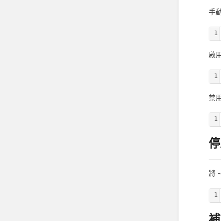
手
1
啟
1
禁
1
停
將 
1
補