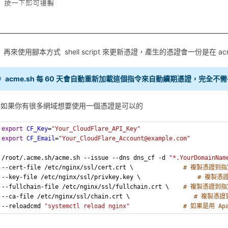
再來使用腳本方式 shell script 來更新憑證，產生的憑證會一份是在 a
acme.sh 每 60 天會自動重新加載這個指令來自動續期憑證，完全
.S 如果你有很多網域想要使用一個憑證是可以的
export
CF_Key
=
"Your_CloudFlare_API_Key"
export
CF_Email
=
"Your_CloudFlare_Account@example.com"
/root/.acme.sh/acme.sh --issue --dns dns_cf -d 
"*.YourDomainNam
--cert-file /etc/nginx/ssl/cert.crt \              
# 複製憑證到
--key-file /etc/nginx/ssl/privkey.key \                
# 複製憑
--fullchain-file /etc/nginx/ssl/fullchain.crt \    
# 複製憑證到
--ca-file /etc/nginx/ssl/chain.crt \                  
# 複製憑
--reloadcmd 
"systemctl reload nginx"
# 如果是用 Ap