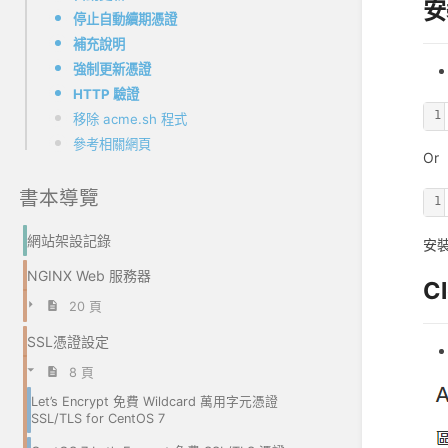
安
停止自動續期憑證
補充說明
強制更新憑證
HTTP 驗證
1
移除 acme.sh 程式
參考相關網頁
Or
書本導覽
1
網站架設記錄
安裝
NGINX Web 服務器
C
20 頁
SSL憑證設定
8 頁
Let’s Encrypt 免費 Wildcard 萬用字元憑證
SSL/TLS for CentOS 7