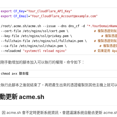
export
CF_Key
=
"Your_CloudFlare_API_Key"
export
CF_Email
=
"Your_CloudFlare_Account@example.com"
/root/.acme.sh/acme.sh --issue --dns dns_cf -d 
"*.YourDomainNam
--cert-file /etc/nginx/ssl/cert.pem \              
# 複製憑證到
--key-file /etc/nginx/ssl/privkey.pem \                
# 複製憑
--fullchain-file /etc/nginx/ssl/fullchain.pem \    
# 複製憑證到
--ca-file /etc/nginx/ssl/chain.pem \                  
# 複製憑
--reloadcmd 
"systemctl reload nginx"
# 如果是用 Ap
剛剛手動增加的腳本加入可以執行的權限，命令如下：
chmod a+x 腳本檔
去執行此腳本之後就結束了，再把產生出來的憑證複製到其他主機上就可
動更新 acme.sh
因 acme.sh 會不定時更新系統資訊，會建議讓系統自動去更新 acme.s