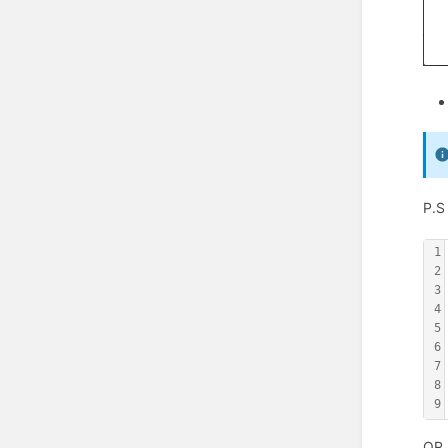
P
1
2
3
4
5
6
7
8
9
OR