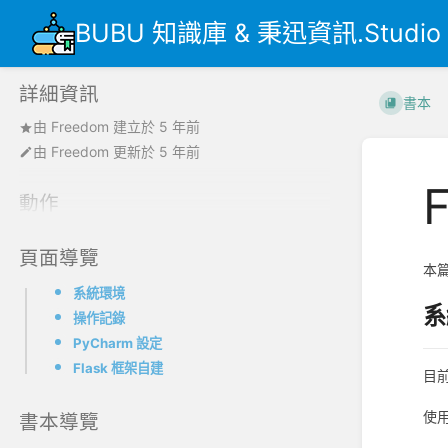
BUBU 知識庫 & 秉迅資訊.Studio
詳細資訊
書本
由
Freedom
建立於
5 年前
由
Freedom
更新於
5 年前
動作
頁面導覽
本篇
系統環境
系
操作記錄
PyCharm 設定
Flask 框架自建
目前
使用
書本導覽