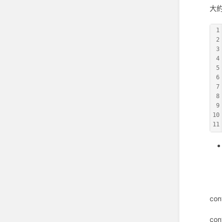
大
1
2
3
4
5
6
7
8
9
10
11
co
con