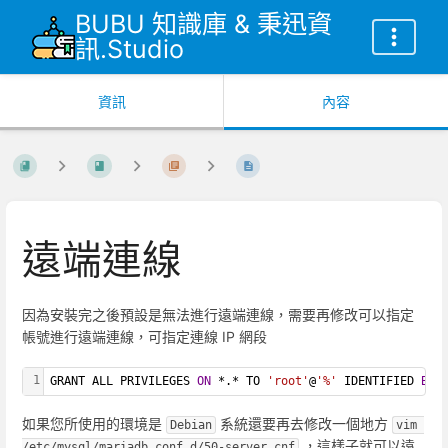
BUBU 知識庫 & 秉迅資
訊.Studio
資訊
內容
遠端連線
因為安裝完之後預設是無法進行遠端連線，需要再修改可以指定
帳號進行遠端連線，可指定連線 IP 網段
1
GRANT ALL PRIVILEGES 
ON
 *.* TO 
'root'
@
'%'
 IDENTIFIED 
BY
如果您所使用的環境是
系統還要再去修改一個地方
Debian
vim 
，這樣子就可以遠
/etc/mysql/mariadb.conf.d/50-server.cnf