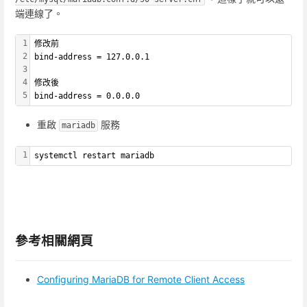
端連線了。
1
修改前
2
bind-address = 127.0.0.1
3
4
修改後
5
bind-address = 0.0.0.0
重啟
服務
mariadb
1
systemctl restart mariadb
參考相關網頁
Configuring MariaDB for Remote Client Access