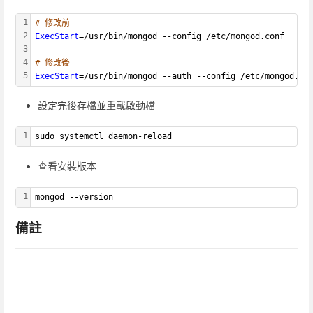
1
# 修改前
2
ExecStart
=/usr/bin/mongod --config /etc/mongod.conf
3
4
# 修改後
5
ExecStart
=/usr/bin/mongod --auth --config /etc/mongod.co
設定完後存檔並重載啟動檔
1
sudo systemctl daemon-reload
查看安裝版本
1
mongod --version
備註