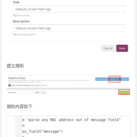
建立規則
規則內容如下
rule "parse any MAC address out of message field"

when

  has_field("message")
