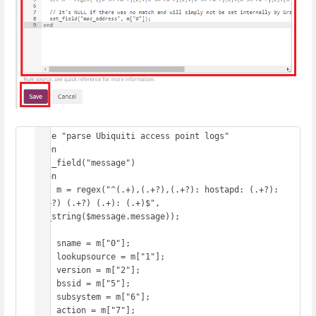
rule "parse Ubiquiti access point logs"

when

has_field("message")

then

let m = regex("^(.+),(.+?),(.+?): hostapd: (.+?): 
(.+?) (.+?) (.+): (.+)$", 
to_string($message.message));

let sname = m["0"];

let lookupsource = m["1"];

let version = m["2"];

let bssid = m["5"];

let subsystem = m["6"];

let action = m["7"];
