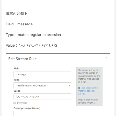
填寫內容如下
Field：message
Type：match regular expression
Value：^.+,(.+?),.+? (.+?): (.+)$