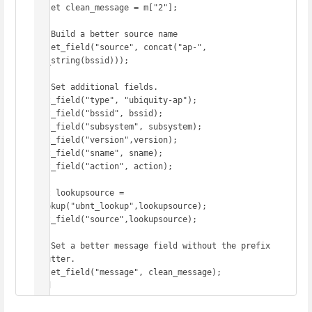
//let clean_message = m["2"];

// Build a better source name

//set_field("source", concat("ap-", 
to_string(bssid)));

// Set additional fields.

set_field("type", "ubiquity-ap");

set_field("bssid", bssid);

set_field("subsystem", subsystem);

set_field("version",version);

set_field("sname", sname);

set_field("action", action);

let lookupsource = 
lookup("ubnt_lookup",lookupsource);

set_field("source",lookupsource);

// Set a better message field without the prefix 
clutter.

//set_field("message", clean_message);

end