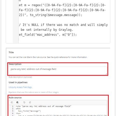
then

  let m = regex("([0-9A-Fa-f]{2}:[0-9A-Fa-f]{2}:[0-
9A-Fa-f]{2}:[0-9A-Fa-f]{2}:[0-9A-Fa-f]{2}:[0-9A-Fa-
f]{2})", to_string($message.message));

  // It's NULL if there was no match and will simply 
not be set internally by Graylog.

  set_field("mac_address", m["0"]);

end