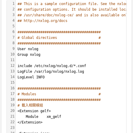
1
## This is a sample configuration file. See the nxlog r
2
## configuration options. It should be installed locall
3
## /usr/share/doc/nxlog-ce/ and is also available onlin
4
## http://nxlog.org/docs
5
6
########################################
7
# Global directives                    #
8
########################################
9
User nxlog
10
Group nxlog
11
12
include /etc/nxlog/nxlog.d/*.conf
13
LogFile /var/log/nxlog/nxlog.log
14
LogLevel INFO
15
16
########################################
17
# Modules                              #
18
########################################
19
# 載入相關模組
20
<Extension gelf>
21
    Module    xm_gelf
22
</Extension>
23