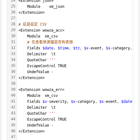
24
<Extension json>
25
    Module    xm_json
26
</Extension>
27
28
# 這是設定 CSV
29
<Extension wowza_acc>
30
    Module  xm_csv
31
# 先查看來源檔是否有表頭
32
    Fields 
$date
, 
$time
, 
$tz
, 
$x
-event, 
$x
-category, 
$x
33
    Delimiter  \t
34
    QuoteChar 
'"'
35
    EscapeControl TRUE
36
    UndefValue -
37
</Extension>
38
39
<Extension wowza_err>
40
    Module  xm_csv
41
    Fields 
$x
-severity,	
$x
-category, 
$x
-event, 
$date
, 
$
42
    Delimiter  \t
43
    QuoteChar 
'"'
44
    EscapeControl TRUE
45
    UndefValue -
46
</Extension>
47