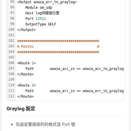
95
<Output wowza_err_to_graylog>
96
    Module om_udp
97
    Host log伺服器位置
98
    Port 
12521
99
    OutputType GELF
100
</Output>
101
102
########################################
103
# Routes                               #
104
########################################
105
106
<Route 
1
>
107
    Path        wowza_acc_in => wowza_acc_to_graylog
108
</Route>
109
110
<Route 
2
>
111
    Path        wowza_err_in => wowza_err_to_graylog
112
</Route>
Graylog 設定
先設定要接收的的格式及 Port 號