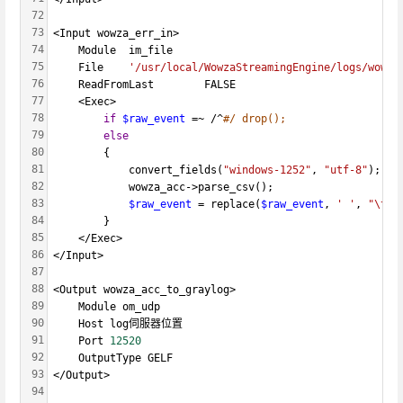
72
73
<Input wowza_err_in>
74
    Module  im_file
75
    File    
'/usr/local/WowzaStreamingEngine/logs/wowza
76
    ReadFromLast        FALSE
77
    <Exec>
78
if
$raw_event
 =~ /^
#/ drop();
79
else
80
        {
81
            convert_fields(
"windows-1252"
, 
"utf-8"
);
82
            wowza_acc->parse_csv();
83
$raw_event
 = replace(
$raw_event
, 
' '
, 
"\t"
)
84
        }
85
    </Exec>
86
</Input>
87
88
<Output wowza_acc_to_graylog>
89
    Module om_udp
90
    Host log伺服器位置
91
    Port 
12520
92
    OutputType GELF
93
</Output>
94