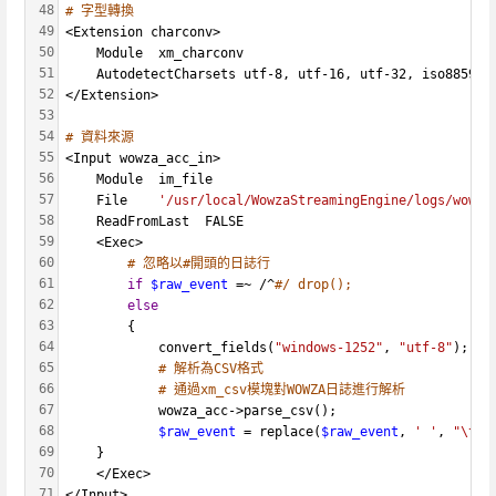
48
# 字型轉換
49
<Extension charconv>
50
    Module  xm_charconv
51
    AutodetectCharsets utf-8, utf-16, utf-32, iso8859-2
52
</Extension>
53
54
# 資料來源
55
<Input wowza_acc_in>
56
    Module  im_file
57
    File    
'/usr/local/WowzaStreamingEngine/logs/wowza
58
    ReadFromLast  FALSE
59
    <Exec>
60
# 忽略以#開頭的日誌行
61
if
$raw_event
 =~ /^
#/ drop();
62
else
63
        {
64
            convert_fields(
"windows-1252"
, 
"utf-8"
);
65
# 解析為CSV格式
66
# 通過xm_csv模塊對WOWZA日誌進行解析
67
            wowza_acc->parse_csv();
68
$raw_event
 = replace(
$raw_event
, 
' '
, 
"\t"
)
69
	}
70
    </Exec>
71
</Input>