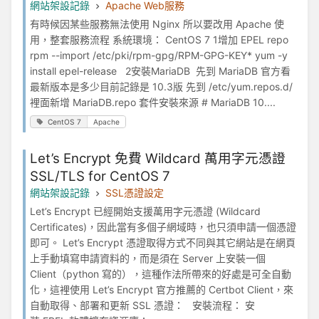
網站架設記錄
Apache Web服務
有時候因某些服務無法使用 Nginx 所以要改用 Apache 使
用，整套服務流程 系統環境： CentOS 7 1增加 EPEL repo
rpm --import /etc/pki/rpm-gpg/RPM-GPG-KEY* yum -y
install epel-release 2安裝MariaDB 先到 MariaDB 官方看
最新版本是多少目前記錄是 10.3版 先到 /etc/yum.repos.d/
裡面新增 MariaDB.repo 套件安裝來源 # MariaDB 10....
CentOS 7
Apache
Let’s Encrypt 免費 Wildcard 萬用字元憑證
SSL/TLS for CentOS 7
網站架設記錄
SSL憑證設定
Let’s Encrypt 已經開始支援萬用字元憑證 (Wildcard
Certificates)，因此當有多個子網域時，也只須申請一個憑證
即可。 Let’s Encrypt 憑證取得方式不同與其它網站是在網頁
上手動填寫申請資料的，而是須在 Server 上安裝一個
Client（python 寫的），這種作法所帶來的好處是可全自動
化，這裡使用 Let’s Encrypt 官方推薦的 Certbot Client，來
自動取得、部署和更新 SSL 憑證： 安裝流程： 安