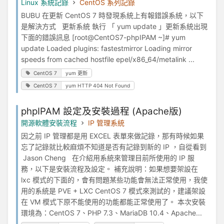
Linux 系統記錄
CentOS 系列記錄
BUBU 在更新 CentOS 7 時發現系統上有報錯誤系統，以下
是解決方式 更新系統 執行 「 yum update 」更新系統出現
下面的錯誤訊息 [root@CentOS7-phpIPAM ~]# yum
update Loaded plugins: fastestmirror Loading mirror
speeds from cached hostfile epel/x86_64/metalink ...
CentOS 7
yum 更新
CentOS 7
yum HTTP 404 Not Found
phpIPAM 設定及安裝過程 (Apache版)
開源軟體安裝流程
IP 管理系統
因之前 IP 管理都是用 EXCEL 表單來做記錄，那有時候如果
忘了記錄就比較麻煩不知道是否有記錄到新的 IP ，自從看到
Jason Cheng 在介紹用系統來管理目前所使用的 IP 服
務，以下是安裝流程及設定。 補充說明：如果想要架設在
lxc 模式的下面的，會有問題某些功能會無法正常使用，我使
用的系統是 PVE + LXC CentOS 7 模式來測試的，建議架設
在 VM 模式下原不能使用的功能都能正常使用了。 本次安裝
環境為：CentOS 7、PHP 7.3、MariaDB 10.4、Apache...