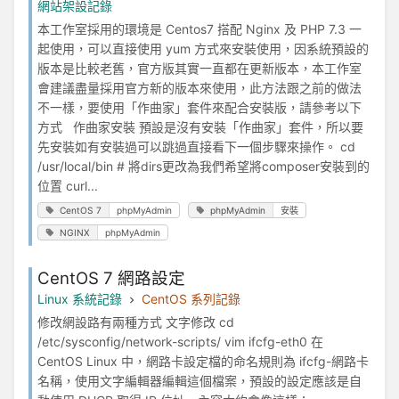
網站架設記錄
本工作室採用的環境是 Centos7 搭配 Nginx 及 PHP 7.3 一
起使用，可以直接使用 yum 方式來安裝使用，因系統預設的
版本是比較老舊，官方版其實一直都在更新版本，本工作室
會建議盡量採用官方新的版本來使用，此方法跟之前的做法
不一樣，要使用「作曲家」套件來配合安裝版，請參考以下
方式 作曲家安裝 預設是沒有安裝「作曲家」套件，所以要
先安裝如有安裝過可以跳過直接看下一個步驟來操作。 cd
/usr/local/bin # 將dirs更改為我們希望將composer安裝到的
位置 curl...
CentOS 7
phpMyAdmin
phpMyAdmin
安裝
NGINX
phpMyAdmin
CentOS 7 網路設定
Linux 系統記錄
CentOS 系列記錄
修改網設路有兩種方式 文字修改 cd
/etc/sysconfig/network-scripts/ vim ifcfg-eth0 在
CentOS Linux 中，網路卡設定檔的命名規則為 ifcfg-網路卡
名稱，使用文字編輯器編輯這個檔案，預設的設定應該是自