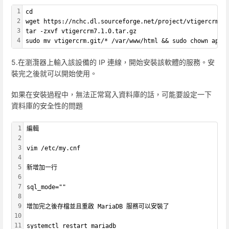
1
cd
2
wget https://nchc.dl.sourceforge.net/project/vtigercrm/v
3
tar -zxvf vtigercrm7.1.0.tar.gz
4
sudo mv vtigercrm.git/* /var/www/html && sudo chown apac
5.在瀏灠器上輸入該設備的 IP 連線，開始安裝該軟體的服務。安
裝完之後就可以開始使用。
如果在安裝過程中，無法正常寫入資料庫的話，可能要設定一下
資料庫的安全性的問題
1
編輯
2
3
vim /etc/my.cnf
4
5
新增加一行
6
7
sql_mode=""
8
9
增加完之後存檔並且重啟 MariaDB 服務可以安裝了
10
11
systemctl restart mariadb