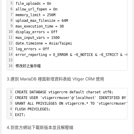
5
file_uploads = On
6
allow_url_fopen = On
7
memory_limit = 256M
8
upload_max_filesize = 64M
9
max_execution_time = 30
10
display_errors = Off
11
max_input_vars = 1500
12
date.timezone = Asia/Taipei
13
log_errors = Off
14
error_reporting = E_ERROR & ~E_NOTICE & ~E_STRICT & ~E_D
15
16
修改好之後存檔
3.連到 MariaDB 裡面新增資料表給 Vtiger CRM 使用
1
CREATE DATABASE vtigercrm default charset utf8;
2
CREATE USER 'vtigercrmuser'@'localhost' IDENTIFIED BY 'y
3
GRANT ALL PRIVILEGES ON vtigercrm.* TO 'vtigercrmuser'@'
4
FLUSH PRIVILEGES;
5
EXIT;
4.到官方網站下載新版本並且解壓縮