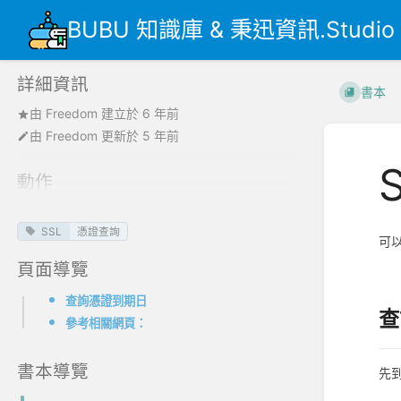
BUBU 知識庫 & 秉迅資訊.Studio
詳細資訊
書本
由
Freedom
建立於
6 年前
由
Freedom
更新於
5 年前
動作
SSL
憑證查詢
可
頁面導覽
查詢憑證到期日
查
參考相關網頁：
書本導覽
先