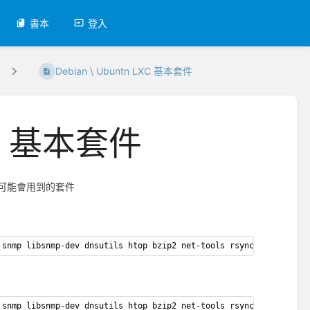
書本
登入
Debian \ Ubuntn LXC 基本套件
LXC 基本套件
是可能會用到的套件
 snmp libsnmp-dev dnsutils htop bzip2 net-tools rsync curl gnupg
 snmp libsnmp-dev dnsutils htop bzip2 net-tools rsync curl gnupg