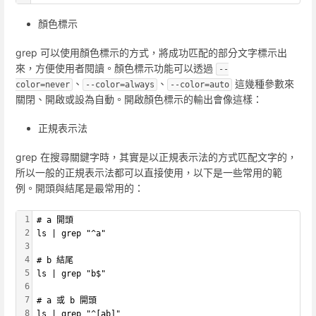
顏色標示
grep 可以使用顏色標示的方式，將成功匹配的部分文字標示出
來，方便使用者閱讀。顏色標示功能可以透過
--
、
、
這幾種參數來
color=never
--color=always
--color=auto
關閉、開啟或設為自動。開啟顏色標示的輸出會像這樣：
正規表示法
grep 在搜尋關鍵字時，其實是以正規表示法的方式匹配文字的，
所以一般的正規表示法都可以直接使用，以下是一些常用的範
例。開頭與結尾是最常用的：
1
# a 開頭
2
ls | grep "^a"
3
4
# b 結尾
5
ls | grep "b$"
6
7
# a 或 b 開頭
8
ls | grep "^[ab]"