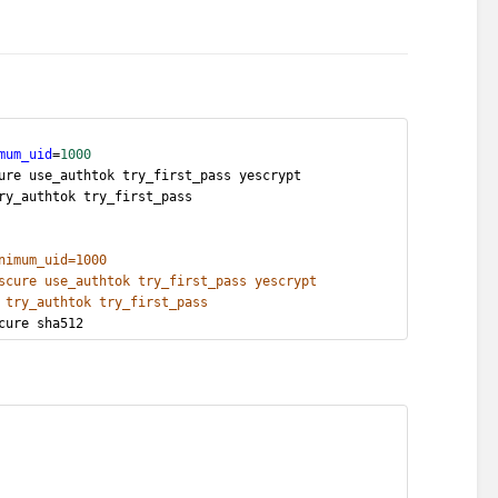
mum_uid
=
1000
ure use_authtok try_first_pass yescrypt
ry_authtok try_first_pass
nimum_uid=1000
scure use_authtok try_first_pass yescrypt
 try_authtok try_first_pass
cure sha512