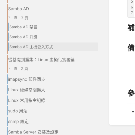
5
6
Samba AD
7
3 頁
補
Samba AD 架設
Samba AD 升級
備
Samba AD 主機登入方式
從基礎到叢集：Linux 虛擬化實務篇
2 頁
imapsync 郵件同步
Linux 硬碟空間擴大
參
Linux 常用指令記錄
sudo 用法
snmp 設定
進
入
Samba Server 安裝及設定