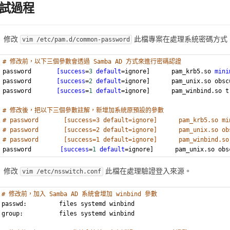
試過程
修改
此檔專案在處理系統密碼方式
vim /etc/pam.d/common-password
# 修改前，以下三個參數會透過 Samba AD 方式來進行密碼認證
password       
[success
=
3
default
=ignore]      pam_krb5.so 
mini
password       
[success
=
2
default
=ignore]      pam_unix.so obsc
password       
[success
=
1
default
=ignore]      pam_winbind.so t
# 修改後，把以下三個參數註解，新增加系統原預設的參數
# password       [success=3 default=ignore]      pam_krb5.so mi
# password       [success=2 default=ignore]      pam_unix.so ob
# password       [success=1 default=ignore]      pam_winbind.so
password        
[success
=
1
default
=ignore]      pam_unix.so obs
修改
此檔在處理驗證登入來源。
vim /etc/nsswitch.conf
# 修改前，加入 Samba AD 系統會增加 winbind 參數
passwd:         files systemd winbind
group:          files systemd winbind