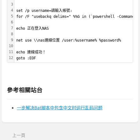
3
4
set /p username=請輸入帳號:
5
for /F "usebackq delims=" %%G in (`powershell -Command 
6
7
echo 正在登入NAS
8
9
net use \\nas連線位置 /user:%username% %password%
10
11
echo 連線成功！
12
goto :EOF
參考相關站台
一步解决Bat脚本中包含中文时运行乱码问题
進
入
區
上一頁
段