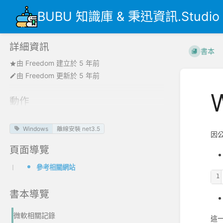
BUBU 知識庫 & 秉迅資訊.Studio
詳細資訊
書本
由
Freedom
建立於
5 年前
由
Freedom
更新於
5 年前
動作
Windows
離線安裝 net3.5
因
頁面導覽
參考相關網站
1
書本導覽
微軟相關記錄
這一