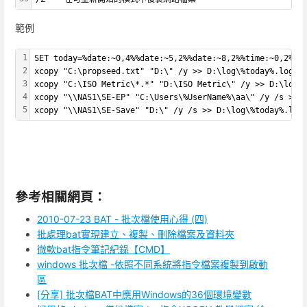
範例
1
SET today=%date:~0,4%%date:~5,2%%date:~8,2%%time:~0,2%%t
2
xcopy "C:\propseed.txt" "D:\" /y >> D:\log\%today%.log
3
xcopy "C:\ISO Metric\*.*" "D:\ISO Metric\" /y >> D:\log\
4
xcopy "\\NAS1\SE-EP" "C:\Users\%UserName%\aa\" /y /s >> 
5
xcopy "\\NAS1\SE-Save" "D:\" /y /s >> D:\log\%today%.log
參考相關網頁：
2010-07-23 BAT - 批次檔使用心得 (四)
批處理bat實現建立、複製、刪除檔案及資料夾
微軟bat指令筆記紀錄【CMD】
windows 批次檔 -依照不同系統將指令檔案複製到啟動
區
[分享] 批次檔BAT中應用Windows的36個環境變數