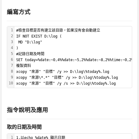
編寫方式
1
#檢查目標是否有建立該目錄，如果沒有會自動建立
2
IF NOT EXIST D:\log (
3
 MD "D:\log"
4
)
5
#記錄日期及時間
6
SET today=%date:~0,4%%date:~5,2%%date:~8,2%%time:~0,2%%t
7
複製資料
8
xcopy "來源" "目標" /y >> D:\log\%today%.log
9
xcopy "來源\*.*" "目標" /y >> D:\log\%today%.log
10
xcopy "來源" "目標" /y /s >> D:\log\%today%.log
指令說明及應用
取的日期及時間
1
1.以echo %date% 顯示日期