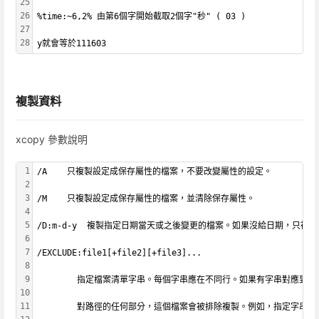
25
26
%time:~6,2% 由第6個字開始截取2個字"秒" ( 03 )
27
28
y就會等於111603
複製資料
xcopy 參數說明
1
/A    只複製設定成保存屬性的檔案，不要改變屬性的設定。
2
3
/M    只複製設定成保存屬性的檔案，並清除保存屬性。
4
5
/D:m-d-y  複製指定日期當天或之後變更的檔案。如果沒給日期，只
6
7
/EXCLUDE:file1[+file2][+file3]...
8
9
        指定檔案清單字串。每個字串應在不同行。如果有字串對應到
10
11
        對路徑的任何部分，這個檔案會被排除複製。例如，指定字串