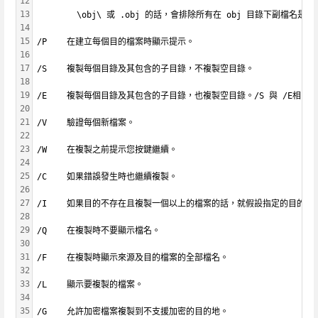
12
13
        \obj\ 或 .obj 的話，會排除所有在 obj 目錄下副檔名是.
14
15
/P    在建立每個目的檔案時顯示提示。
16
17
/S    複製每個目錄及其包含的子目錄，不複製空目錄。
18
19
/E    複製每個目錄及其包含的子目錄，也複製空目錄。/S 與 /E相同
20
21
/V    驗證每個新檔案。
22
23
/W    在複製之前提示您按鍵繼續。
24
25
/C    如果錯誤發生時也繼續複製。
26
27
/I    如果目的不存在且複製一個以上的檔案的話，就假設指定的目的一
28
29
/Q    在複製時不要顯示檔名。
30
31
/F    在複製時顯示來源及目的檔案的全部檔名。
32
33
/L    顯示要複製的檔案。
34
35
/G    允許加密檔案複製到不支援加密的目的地。