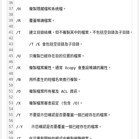
36
37
/H    複製隱藏檔和系統檔。
38
39
/R    覆蓋唯讀檔案。
40
41
/T    建立目錄結構，但不複製其中的檔案。不包括空目錄及子目錄。
42
43
      /T /E 會包括空目錄及子目錄。
44
45
/U    只複製已經存在目的位置的檔案。
46
47
/K    複製檔案屬性。通常 Xcopy 會重設唯讀的屬性。
48
49
/N    用所產生的短檔名來進行複製。
50
51
/O    複製檔案所有權及 ACL 資訊。
52
53
/X    複製檔案審查設定 (包含 /O)。
54
55
/Y    不要提示您確認是否要覆蓋一個已經存在的檔案。
56
57
/-Y    示您確認是否要覆蓋一個已經存在的檔案。
58
59
/Z    在可重新開始的模式中複製網路檔案。