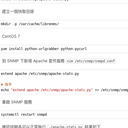
建立一個快取目錄
mkdir -p /var/cache/librenms/
CentOS 7
yum install python-urlgrabber python-pycurl
到 SNMP 下新增 Apache 套件服務
vim /etc/snmp/snmpd.conf
extend apache /etc/snmp/apache-stats.py
# 指令
echo 
"extend apache /etc/snmp/apache-stats.py"
 >> /etc/snmp/snm
重啟 SNMP 服務
systemctl restart snmpd
確認該腳本可以正常執行
結果如下
./apache-stats.py