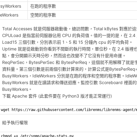
syWorkers
在跑的程序數
leWorkers
空閒的程序數
Total Accesses 就是伺服器啟動後，總訪問數，Total kBytes
CPULoad 是指當前伺服器佔用 CPU 的負荷值。值的一提的是，在 2.4 版本里還有
Load15 三個引數，分別表示前 1、5 和 15 分鐘內 cpu 的平均負荷。
Uptime 就是從啟動到你看到不間斷的執行時間，單位秒。在 2.4 版裡也多
點，會分開顯示天時分秒，然而這也改變不了它沒有什麼用命運。
ReqPerSec，BytesPerSec 和 BytesPerReq，這個就不
資料量。第三個引數是前兩個引數計算來的，計算公式是BytesPerReq=Byte
BusyWorkers，IdleWorkers 分別是在跑的程序和空閒的程序數。I
BusyWorkers 就是在讀請求和傳送迴應。監控引數 Scoreboard 裡面的’_’對
BusyWorkers。
下載 Apache 套件 (此套件要在 Python3 版才能正常運行)
wget https://raw.githubusercontent.com/librenms/librenms-agent/
給予執行權限
chmod +x /etc/snmp/apache-stats.py