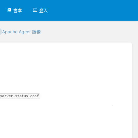
書本
登入
Apache Agent 服務
/server-status.conf