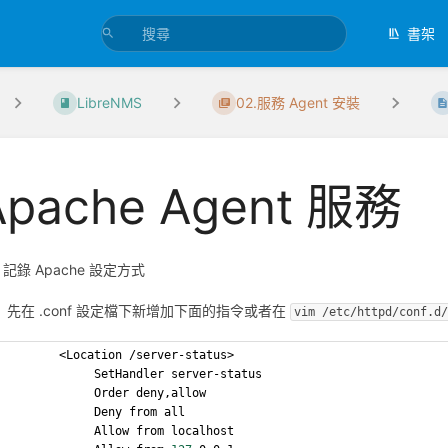
書架
LibreNMS
02.服務 Agent 安裝
Apache Agent 服務
 Apache 設定方式
先在 .conf 設定檔下新增加下面的指令或者在
vim /etc/httpd/conf.d
        <Location /server-status>
             SetHandler server-status
             Order deny,allow
             Deny from all
             Allow from localhost