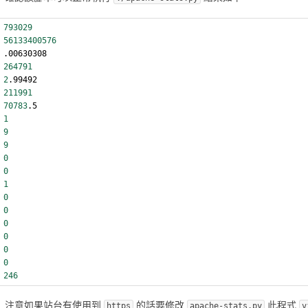
793029
56133400576
.00630308
264791
2
.99492
211991
70783
.5
1
9
9
0
0
1
0
0
0
0
0
0
246
注意如果站台有使用到
的話要修改
此程式
https
apache-stats.py
v