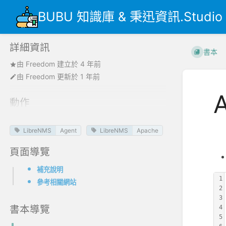
BUBU 知識庫 & 秉迅資訊.Studio
詳細資訊
書本
由
Freedom
建立於
4 年前
由
Freedom
更新於
1 年前
動作
LibreNMS
Agent
LibreNMS
Apache
記錄
頁面導覽
補充說明
1
參考相關網站
2
3
書本導覽
4
5