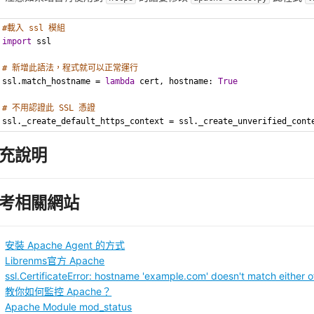
#載入 ssl 模組
import
 ssl
# 新增此語法，程式就可以正常運行
ssl.match_hostname = 
lambda
 cert, hostname: 
True
# 不用認證此 SSL 憑證
ssl._create_default_https_context = ssl._create_unverified_cont
充說明
考相關網站
安裝 Apache Agent 的方式
Librenms官方 Apache
ssl.CertificateError: hostname 'example.com' doesn't match either 
教你如何監控 Apache？
Apache Module mod_status