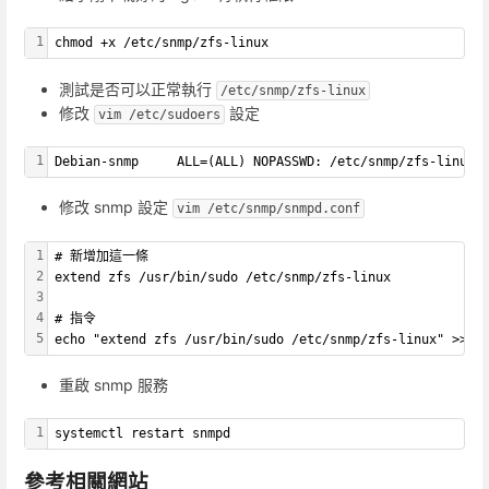
1
chmod +x /etc/snmp/zfs-linux
測試是否可以正常執行
/etc/snmp/zfs-linux
修改
設定
vim /etc/sudoers
1
Debian-snmp     ALL=(ALL) NOPASSWD: /etc/snmp/zfs-linux
修改 snmp 設定
vim /etc/snmp/snmpd.conf
1
# 新增加這一條
2
extend zfs /usr/bin/sudo /etc/snmp/zfs-linux
3
4
# 指令
5
echo "extend zfs /usr/bin/sudo /etc/snmp/zfs-linux" >> /
重啟 snmp 服務
1
systemctl restart snmpd
參考相關網站