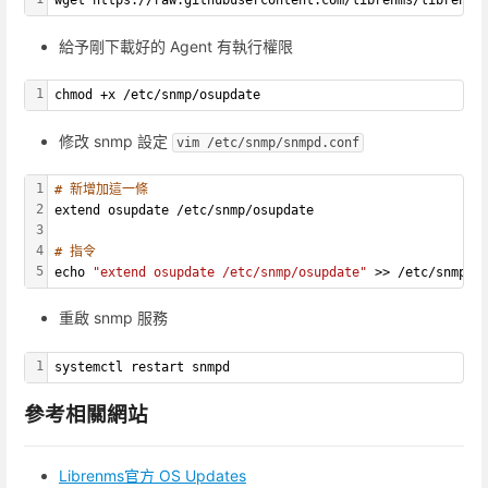
wget https://raw.githubusercontent.com/librenms/librenms
給予剛下載好的 Agent 有執行權限
1
chmod +x /etc/snmp/osupdate
修改 snmp 設定
vim /etc/snmp/snmpd.conf
1
# 新增加這一條
2
extend osupdate /etc/snmp/osupdate
3
4
# 指令
5
echo 
"extend osupdate /etc/snmp/osupdate"
 >> /etc/snmp/s
重啟 snmp 服務
1
systemctl restart snmpd
參考相關網站
Librenms官方 OS Updates