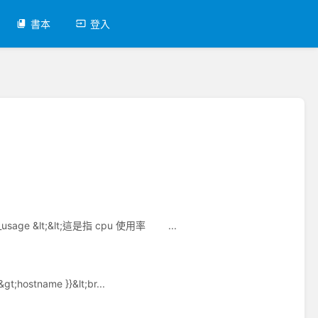
書本
登入
usage &lt;&lt;這是指 cpu 使用率 ...
gt;hostname }}&lt;br...