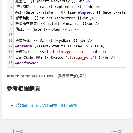
4
嚴重性: {{ $alert->severity }} 
<
br /
>
5
運行時間: {{ $alert->uptime_short }}
<
br /
>
6
@
if
 ($alert->state 
==
0
) Time 
elapsed
: {{ $alert->elapse
7
警示時間: {{ $alert->timestamp }}
<
br /
>
8
設備所在位置: {{ $alert->location }}
<
br /
>
9
備註: {{ $alert->notes }}
<
br /
>
10
11
設備名稱: {{ $alert->sysName }} 
<
br /
>
12
@
foreach
 ($alert->faults 
as
 $key => $value)
13
硬碟名稱: {{ $value[
'storage_descr'
] }}
<
br /
>
14
目前硬碟使用率: {{ $value[
'storage_perc'
] }}
<
br /
>
15
@
endforeach
Attach template to rules：選擇警示的規則
參考相關網頁
[教學] LibreNMS 串接 LINE 通知
進
入
區
上一頁
下一頁