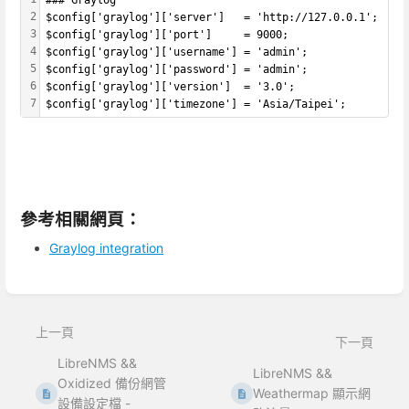
### Graylog
2
$config['graylog']['server']   = 'http://127.0.0.1'; 
3
$config['graylog']['port']     = 9000;
4
$config['graylog']['username'] = 'admin';
5
$config['graylog']['password'] = 'admin';
6
$config['graylog']['version']  = '3.0';               
7
$config['graylog']['timezone'] = 'Asia/Taipei';
參考相關網頁：
Graylog integration
進
入
區
上一頁
段
下一頁
選
LibreNMS &&
LibreNMS &&
取
Oxidized 備份網管
Weathermap 顯示網
模
設備設定檔 -