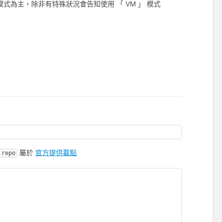
 」模式為主，除非有特殊狀況會告知使用 「 VM 」 模式
屬於
官方提供載點
.repo