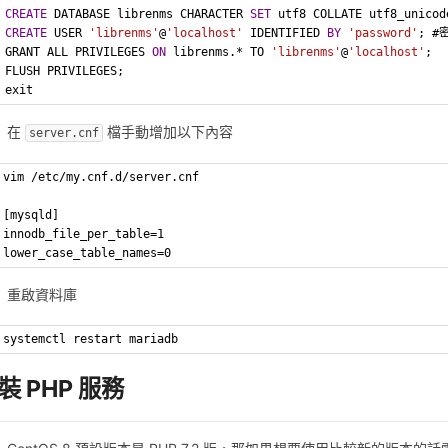
CREATE
 DATABASE librenms CHARACTER 
SET
 utf8 COLLATE utf8_unicod
CREATE
 USER 
'librenms'
@
'localhost'
 IDENTIFIED 
BY
'password'
; 
GRANT ALL PRIVILEGES 
ON
 librenms.* TO 
'librenms'
@
'localhost'
;
FLUSH PRIVILEGES;
exit
在
檔手動增加以下內容
server.cnf
vim /etc/my.cnf.d/server.cnf
[mysqld]
innodb_file_per_table=1
lower_case_table_names=0
重啟資料庫
systemctl restart mariadb
裝 PHP 服務