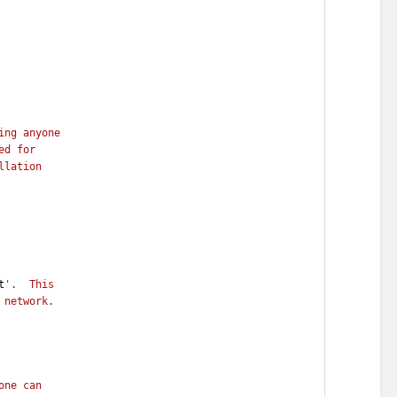
ing anyone
ed for
llation
t
'.  This
 network.
one can