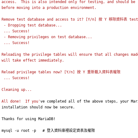
access.  This is also intended only for testing, and should be 
before moving into a production environment.
Remove test database and access to it? [Y/n] 按 Y 移除資料表 tes
 - Dropping test database...
 ... Success!
 - Removing privileges on test database...
 ... Success!
Reloading the privilege tables will ensure that all changes mad
will take effect immediately.
Reload privilege tables now? [Y/n] 按 Y 重新載入資料表權限
 ... Success!
Cleaning up...
All done!  If you'
ve completed all of the above steps, your Mar
installation should now be secure.
Thanks for using MariaDB!
mysql -u root -p   # 登入資料庫裡設定資表及權限