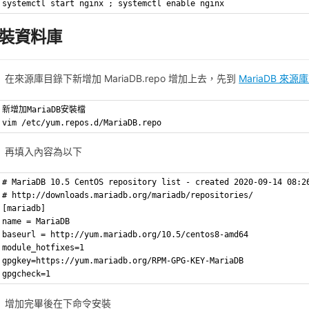
systemctl start nginx ; systemctl enable nginx
裝資料庫
在來源庫目錄下新增加 MariaDB.repo 增加上去，先到
MariaDB 來源
新增加MariaDB安裝檔
vim /etc/yum.repos.d/MariaDB.repo
再填入內容為以下
# MariaDB 10.5 CentOS repository list - created 2020-09-14 08:2
# http://downloads.mariadb.org/mariadb/repositories/
[mariadb]
name = MariaDB
baseurl = http://yum.mariadb.org/10.5/centos8-amd64
module_hotfixes=1
gpgkey=https://yum.mariadb.org/RPM-GPG-KEY-MariaDB
gpgcheck=1
增加完畢後在下命令安裝