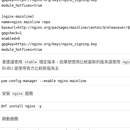
module_hotfixes=true
[nginx-mainline]
name=nginx mainline repo
baseurl=http://nginx.org/packages/mainline/centos/$releasever/$
gpgcheck=1
enabled=0
gpgkey=https://nginx.org/keys/nginx_signing.key
module_hotfixes=true
會建議使用
穩定版本，如果想使用比較最新的版本請使用
stable
ngi
BUBU 是使用官方比較新版為主
yum-config-manager --enable nginx-mainline
安裝
服務
nginx
dnf install nginx -y
啟動服務