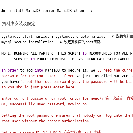
dnf install MariaDB-server MariaDB-client -y
資料庫安裝及設定
systemctl start mariadb ; systemctl enable mariadb   # 啟動資料
mysql_secure_installation   # 設定資料庫的root密碼
NOTE: RUNNING ALL PARTS OF THIS SCRIPT 
IS
 RECOMMENDED FOR ALL M
      SERVERS 
IN
 PRODUCTION USE!  PLEASE READ EACH STEP CAREFUL
In
order
 to log 
into
 MariaDB to secure it, we
'll need the curre
password for the root user.  If you'
ve just installed MariaDB, 
you haven
't set the root password yet, the password will be bla
so you should just press enter here.
Enter current password for root (enter for none): 第一次設定，
OK, successfully used password, moving on...
Setting the root password ensures that nobody can log into the 
root user without the proper authorisation.
Set root password? [Y/n] 按 Y 設定資料庫 root 密碼