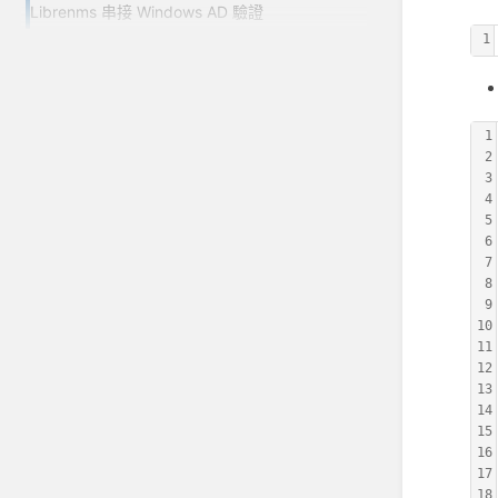
Librenms 串接 Windows AD 驗證
1
1
2
3
4
5
6
7
8
9
10
11
12
13
14
15
16
17
18