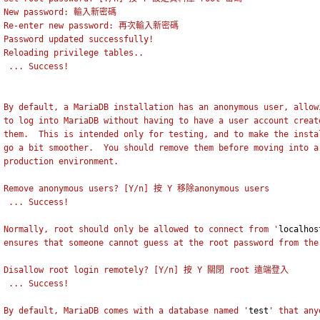
New password: 輸入新密碼
Re-enter new password: 再次輸入新密碼
Password updated successfully!
Reloading privilege tables..
 ... Success!
By default, a MariaDB installation has an anonymous user, allow
to log into MariaDB without having to have a user account creat
them.  This is intended only for testing, and to make the insta
go a bit smoother.  You should remove them before moving into a
production environment.
Remove anonymous users? [Y/n] 按 Y 移除anonymous users
 ... Success!
Normally, root should only be allowed to connect from '
localhos
ensures that someone cannot guess at the root password from the
Disallow root login remotely? [Y/n] 按 Y 關閉 root 遠端登入
 ... Success!
By default, MariaDB comes with a database named '
test
' that any