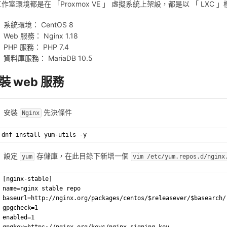
作室環境都是在 「Proxmox VE 」 虛擬系統上架設，都是以 「 LXC
系統環境： CentOS 8
Web 服務： Nginx 1.18
PHP 服務： PHP 7.4
資料庫服務： MariaDB 10.5
裝 web 服務
安裝
先決條件
Nginx
dnf install yum-utils -y
設定
存儲庫，在此目錄下新增一個
yum
vim /etc/yum.repos.d/nginx
[
nginx-stable
]
name=nginx stable repo
baseurl=http://nginx.org/packages/centos/$releasever/$basearch/
gpgcheck=1
enabled=1
gpgkey=https://nginx.org/keys/nginx_signing.key