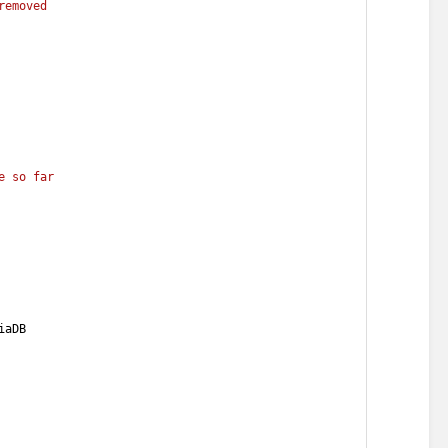
removed
t
e so far
iaDB