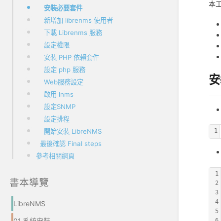
本工
安裝必要套件
新增加 librenms 使用者
下載 Librenms 服務
設定權限
安裝 PHP 依賴套件
設定 php 服務
安
Web服務設定
啟用 lnms
設定SNMP
設定排程
1
開始安裝 LibreNMS
最後確認 Final steps
參考相關網頁
1
書本導覽
2
3
4
LibreNMS
5
01.系統安裝
6