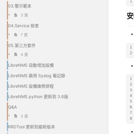
1
03.警示範本
安
3 頁
04.Service 檢查
7 頁
05.第三方套件
1
2
4 頁
LibreNMS 自動增加設備
LibreNMS 啟用 Syslog 看記錄
1
2
LibreNMS 設備維修排程
3
4
LibreNMS python 更新到 3.6版
5
Q&A
6
7
3 頁
8
RRDTool 更新到最新版本