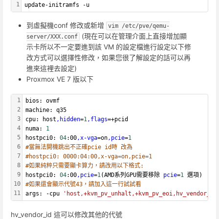
1
update-initramfs -u
到虛擬機conf 修改或新增
vim /etc/pve/qemu-
(現在可以在管理介面上直接增加顯
server/XXX.conf
示卡所以不一定要進到該 VM 的設定檔進行設定以下修
改方式可以選擇性修改，如果您很了解設定的話可以再
進來這裡去設定)
Proxmox VE 7 版以下
1
bios: ovmf
2
machine: q35
3
cpu: host
,hidden
=
1
,flags
=+pcid
4
numa: 
1
5
hostpci0: 
04
:00
,x-vga
=on
,pcie
=
1
6
#當無法開機跳出不正確pcie id時 改為
7
#hostpci0: 0000:04:00,x-vga=on,pcie=1
8
#如果純粹只需要顯卡算力，請改用以下格式:
9
hostpci0: 
04
:00
,pcie
=
1
(AMD系列GPU需要移除 
pcie
=
1
 選項)
10
#如果還會顯示代號43，請加入這一行試試看
11
args: -cpu 
'host,+kvm_pv_unhalt,+kvm_pv_eoi,hv_vendor_id
hv_vendor_id 這可以修改其他的代號