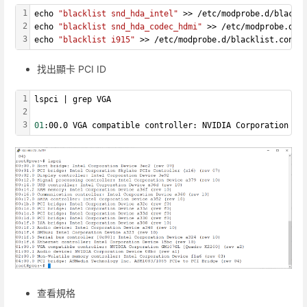
1
echo 
"blacklist snd_hda_intel"
 >> /etc/modprobe.d/blackl
2
echo 
"blacklist snd_hda_codec_hdmi"
 >> /etc/modprobe.d/b
3
echo 
"blacklist i915"
 >> /etc/modprobe.d/blacklist.conf
找出顯卡 PCI ID
1
lspci | grep VGA
2
3
01
:00.0 VGA compatible controller: NVIDIA Corporation GM
查看規格