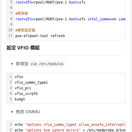
5
root
=
ZFS
=rpool/ROOT/pve-1 
boot
=zfs
6
7
#修改後
8
root
=
ZFS
=rpool/ROOT/pve-1 
boot
=zfs 
intel_iommu
=on 
iommu
=
9
10
#更新設定檔
11
pve-efiboot-tool refresh
設定 VFIO 模組
新增加
vim /etc/modules
1
vfio
2
vfio_iommu_type1
3
vfio_pci
4
vfio_virqfd
5
kvmgt
修改 IOMMU
1
echo 
"options vfio_iommu_type1 allow_unsafe_interrupts=1
2
echo 
"options kvm ignore_msrs=1"
 > /etc/modprobe.d/kvm.c