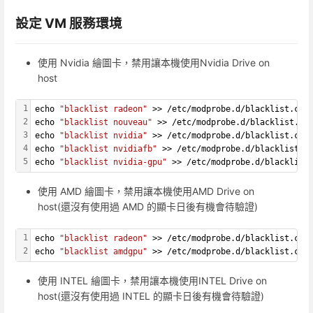
設定 VM 服務環境
使用 Nvidia 繪圖卡，禁用讓本機使用Nvidia Drive on
host
1
echo 
"blacklist radeon"
 >> /etc/modprobe.d/blacklist.con
2
echo 
"blacklist nouveau"
 >> /etc/modprobe.d/blacklist.co
3
echo 
"blacklist nvidia"
 >> /etc/modprobe.d/blacklist.con
4
echo 
"blacklist nvidiafb"
 >> /etc/modprobe.d/blacklist.c
5
echo 
"blacklist nvidia-gpu"
 >> /etc/modprobe.d/blacklist
使用 AMD 繪圖卡，禁用讓本機使用AMD Drive on
host(還沒有使用過 AMD 的顯卡日後有機會待驗證)
1
echo 
"blacklist radeon"
 >> /etc/modprobe.d/blacklist.con
2
echo 
"blacklist amdgpu"
 >> /etc/modprobe.d/blacklist.con
使用 INTEL 繪圖卡，禁用讓本機使用INTEL Drive on
host(還沒有使用過 INTEL 的顯卡日後有機會待驗證)