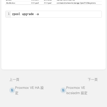
1
zpool upgrade -a
進
入
區
段
選
取
模
式
上一頁
下一頁
Proxmox VE HA 設
Proxmox VE
定
iscsiadm 設定