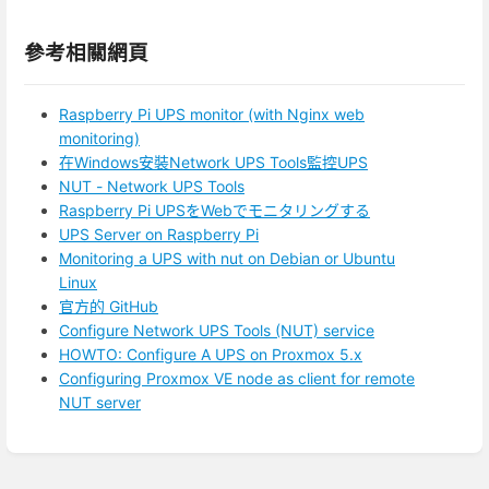
參考相關網頁
Raspberry Pi UPS monitor (with Nginx web
monitoring)
在Windows安裝Network UPS Tools監控UPS
NUT - Network UPS Tools
Raspberry Pi UPSをWebでモニタリングする
UPS Server on Raspberry Pi
Monitoring a UPS with nut on Debian or Ubuntu
Linux
官方的 GitHub
Configure Network UPS Tools (NUT) service
HOWTO: Configure A UPS on Proxmox 5.x
Configuring Proxmox VE node as client for remote
NUT server
進
入