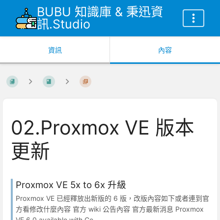
BUBU 知識庫 & 秉迅資
訊.Studio
資訊
內容
02.Proxmox VE 版本
更新
Proxmox VE 5x to 6x 升級
Proxmox VE 已經釋放出新版的 6 版，改版內容如下或者連到官
方看修改什麼內容 官方 wiki 公告內容 官方最新消息 Proxmox
VE 6.0 available with Ce...