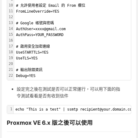
10
# 允許使用者設定 Email 的 From 欄位
11
FromLineOverride=YES
12
13
# Google 帳號與密碼
14
AuthUser=xxxx@gmail.com
15
AuthPass=YOUR_PASSWORD
16
17
# 啟用安全加密連線
18
UseSTARTTLS=YES
19
UseTLS=YES
20
21
# 輸出除錯資訊
22
Debug=YES
設定完之後在測試是否可以正常運行，可以用下面的指
令測試看看是否有收到信件
1
echo "This is a test" | ssmtp recipient@your.domain.com
Proxmox VE 6.x 版之後可以使用