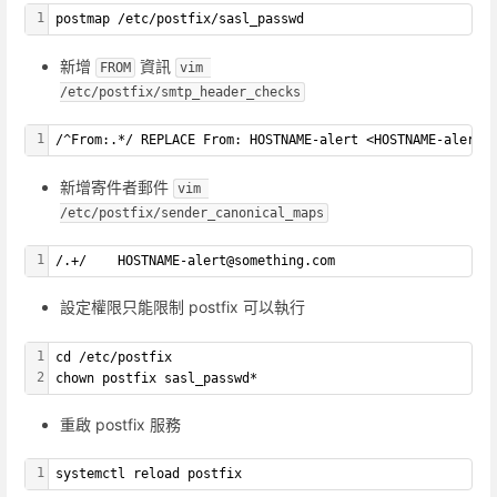
1
postmap /etc/postfix/sasl_passwd
新增
資訊
FROM
vim 
/etc/postfix/smtp_header_checks
1
/^From:.*/ REPLACE From: HOSTNAME-alert <HOSTNAME-alert@
新增寄件者郵件
vim 
/etc/postfix/sender_canonical_maps
1
/.+/    HOSTNAME-alert@something.com
設定權限只能限制 postfix 可以執行
1
cd /etc/postfix
2
chown postfix sasl_passwd*
重啟 postfix 服務
1
systemctl reload postfix