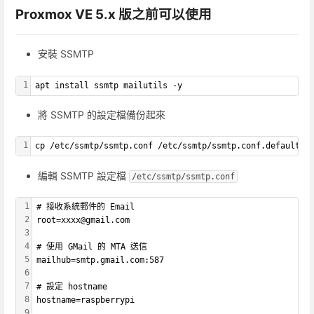
Proxmox VE 5.x 版之前可以使用
安裝 SSMTP
1
apt install ssmtp mailutils -y
將 SSMTP 的設定檔備份起來
1
cp /etc/ssmtp/ssmtp.conf /etc/ssmtp/ssmtp.conf.default
編輯 SSMTP 設定檔
/etc/ssmtp/ssmtp.conf
1
# 接收系統郵件的 Email
2
root=xxxx@gmail.com
3
4
# 使用 GMail 的 MTA 送信 
5
mailhub=smtp.gmail.com:587
6
7
# 設定 hostname
8
hostname=raspberrypi
9