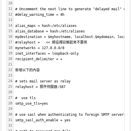
10
11
# Uncomment the next line to generate "delayed mail" war
12
#delay_warning_time = 4h
13
14
alias_maps = hash:/etc/aliases
15
alias_database = hash:/etc/aliases
16
mydestination = $myhostname, localhost.$mydomain, localh
17
#relayhost =   << 將這裡註解起來不要用
18
mynetworks = 127.0.0.0/8
19
inet_interfaces = loopback-only
20
recipient_delimiter = +
21
22
新增以下的內容
23
24
# sets mail server as relay
25
relayhost = 郵件伺服器:587
26
27
#  use tls
28
smtp_use_tls=yes
29
30
# use sasl when authenticating to foreign SMTP servers
31
smtp_sasl_auth_enable = yes 
32
33