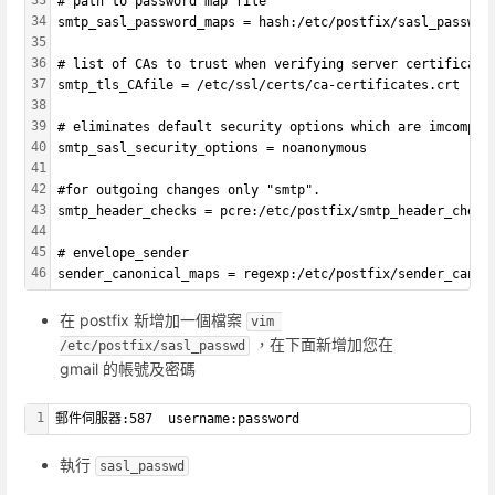
# path to password map file
34
smtp_sasl_password_maps = hash:/etc/postfix/sasl_passwd
35
36
# list of CAs to trust when verifying server certificate
37
smtp_tls_CAfile = /etc/ssl/certs/ca-certificates.crt
38
39
# eliminates default security options which are imcompat
40
smtp_sasl_security_options = noanonymous
41
42
#for outgoing changes only "smtp".
43
smtp_header_checks = pcre:/etc/postfix/smtp_header_check
44
45
# envelope_sender
46
sender_canonical_maps = regexp:/etc/postfix/sender_canon
在 postfix 新增加一個檔案
vim 
，在下面新增加您在
/etc/postfix/sasl_passwd
gmail 的帳號及密碼
1
郵件伺服器:587  username:password
執行
sasl_passwd