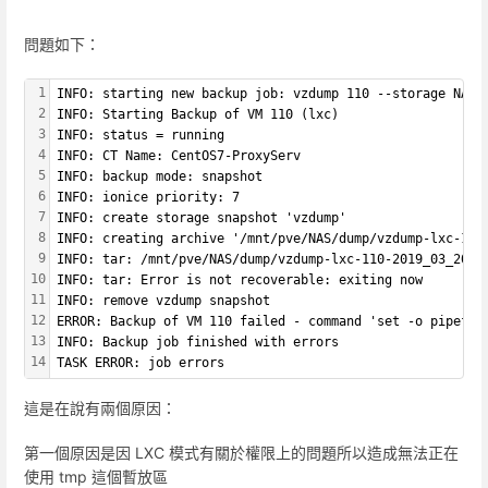
問題如下：
1
INFO: starting new backup job: vzdump 110 --storage NAS 
2
INFO: Starting Backup of VM 110 (lxc)
3
INFO: status = running
4
INFO: CT Name: CentOS7-ProxyServ
5
INFO: backup mode: snapshot
6
INFO: ionice priority: 7
7
INFO: create storage snapshot 'vzdump'
8
INFO: creating archive '/mnt/pve/NAS/dump/vzdump-lxc-110
9
INFO: tar: /mnt/pve/NAS/dump/vzdump-lxc-110-2019_03_20-0
10
INFO: tar: Error is not recoverable: exiting now
11
INFO: remove vzdump snapshot
12
ERROR: Backup of VM 110 failed - command 'set -o pipefai
13
INFO: Backup job finished with errors
14
TASK ERROR: job errors
這是在說有兩個原因：
第一個原因是因 LXC 模式有關於權限上的問題所以造成無法正在
使用 tmp 這個暫放區